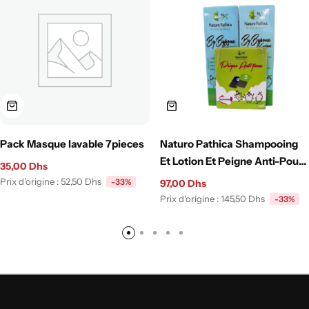
Pack Masque lavable 7pieces
Naturo Pathica Shampooing
Et Lotion Et Peigne Anti-Poux
35,00
Dhs
Pack
Prix d'origine :
52,50
Dhs
-33%
97,00
Dhs
Prix d'origine :
145,50
Dhs
-33%