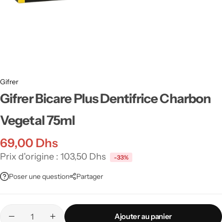
Crèmes Solaires Anti-Taches
Bébé & Enfant
Protection Corps
Gifrer
Gifrer Bicare Plus Dentifrice Charbon
Vegetal 75ml
69,00
Dhs
Prix d'origine :
103,50
Dhs
-33%
Poser une question
Partager
Ajouter au panier